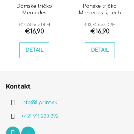
Dámske tričko
Pánske tričko
Mercedes
Mercedes šplech
obojstranné
€13,74 bez DPH
€13,74 bez DPH
€16,90
€16,90
DETAIL
DETAIL
Z
á
Kontakt
p
ä
info
@
liprint.sk
t
i
+421 911 220 292
e