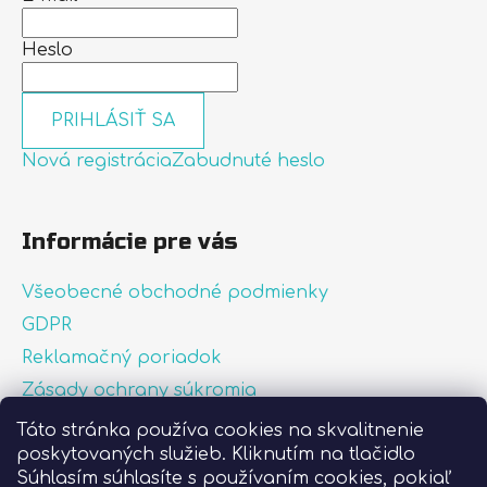
Heslo
PRIHLÁSIŤ SA
Nová registrácia
Zabudnuté heslo
Informácie pre vás
Všeobecné obchodné podmienky
GDPR
Reklamačný poriadok
Zásady ochrany súkromia
Zásady používania súborov cookies
Táto stránka používa cookies na skvalitnenie
poskytovaných služieb. Kliknutím na tlačidlo
O nás
Súhlasím súhlasíte s používaním cookies, pokiaľ