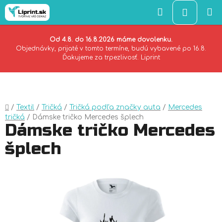
Hľadať
NÁKU
KOŠÍK
Od 4.8. do 16.8.2026 máme dovolenku.
Objednávky, prijaté v tomto termíne, budú vybavené po 16.8.
Ďakujeme za trpezlivosť. Liprint
Prejsť
na
obsah
Domov
/
Textil
/
Tričká
/
Tričká podľa značky auta
/
Mercedes
tričká
/
Dámske tričko Mercedes šplech
Dámske tričko Mercedes
šplech