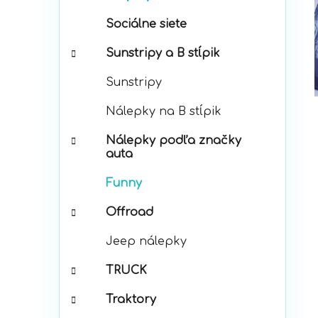
p
r
a
Sociálne siete
i
n
e
e
Sunstripy a B stĺpik
l
Sunstripy
Nálepky na B stĺpik
Nálepky podľa značky
auta
Funny
Offroad
Jeep nálepky
TRUCK
Traktory