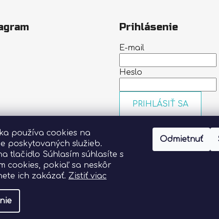
agram
Prihlásenie
E-mail
Heslo
PRIHLÁSIŤ SA
Nová registrácia
Zabudn
nka používa cookies na
heslo
Odmietnuť
Sledovať na Instagrame
ie poskytovaných služieb.
na tlačidlo Súhlasím súhlasíte s
m cookies, pokiaľ sa neskôr
ete ich zakázať.
Zistiť viac
nie
vyhradené.
Upraviť nastavenie cookies