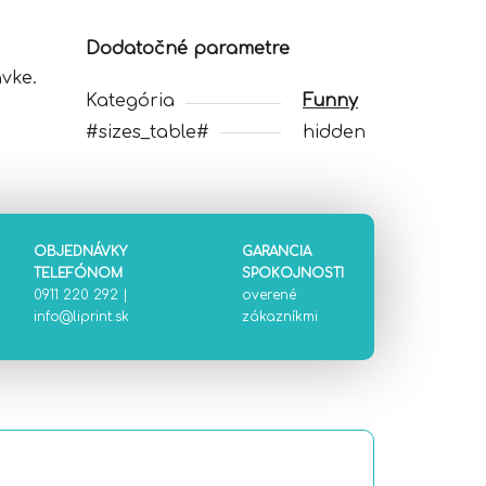
Dodatočné parametre
vke.
Kategória
Funny
#sizes_table#
hidden
OBJEDNÁVKY
GARANCIA
TELEFÓNOM
SPOKOJNOSTI
0911 220 292
|
overené
info@liprint.sk
zákazníkmi