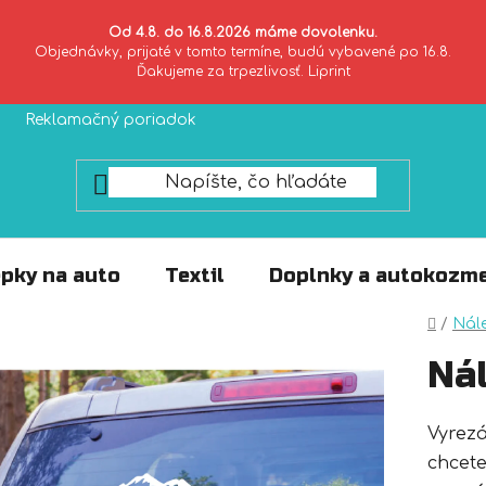
Od 4.8. do 16.8.2026 máme dovolenku.
Objednávky, prijaté v tomto termíne, budú vybavené po 16.8.
Ďakujeme za trpezlivosť. Liprint
Reklamačný poriadok
Zásady ochrany súkromia
pky na auto
Textil
Doplnky a autokozme
Domo
/
Nál
Ná
Vyrez
chcete