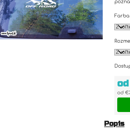
pozná
Farba
Rozme
Dostu
o
od
€
Jedn
Popis