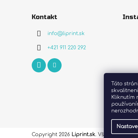
Z
á
Kontakt
Inst
p
ä
info
@
liprint.sk
t
i
+421 911 220 292
e
Táto strá
skvalitnen
Kliknutím 
používaní
nerozhodn
Nastave
Copyright 2026
Liprint.sk
. Všetky práva 