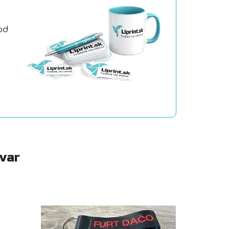
od
a
ovar