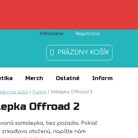
Prihlásenie
Registrácia
Zásady používania súborov cookies
O nás
FAQ
PRÁZDNY KOŠÍK
NÁKUPNÝ
KOŠÍK
tika
Merch
Ostatné
Informácie
v
epky na auto
/
Funny
/
Nálepka Offroad 2
lepka Offroad 2
ávaná samolepka, bez pozadia. Pokiaľ
 zrkadlovo otočenú, napíšte nám