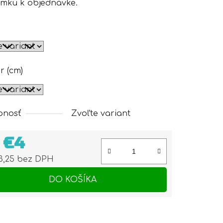
mku k objednávke.
r (cm)
pnosť
Zvoľte variant
d
€4
3,25
bez DPH
otková cena:
DO KOŠÍKA