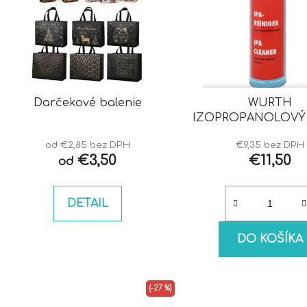
Darčekové balenie
WURTH
IZOPROPANOLOVÝ 
IPA
od €2,85 bez DPH
€9,35 bez DPH
€3,50
€11,50
od
DETAIL
DO KOŠÍKA
(–27 %)