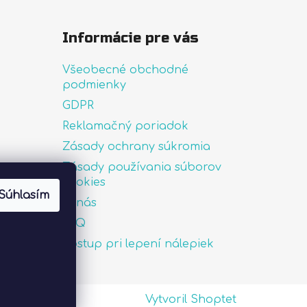
Informácie pre vás
Všeobecné obchodné
podmienky
GDPR
Reklamačný poriadok
Zásady ochrany súkromia
Zásady používania súborov
uté
cookies
Súhlasím
O nás
FAQ
Postup pri lepení nálepiek
Vytvoril Shoptet