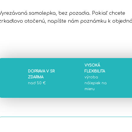
Vyrezávaná samolepka, bez pozadia. Pokiaľ chcete
zrkadlovo otočenú, napíšte nám poznámku k objedná
VYSOKÁ
DOPRAVA V SR
FLEXIBILITA
ZDARMA
výroba
nad 50 €
nálepiek na
mieru