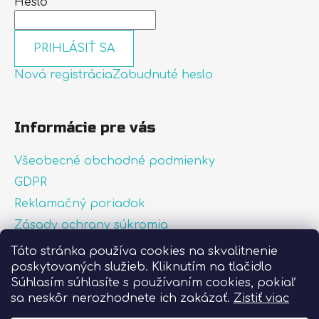
Heslo
PRIHLÁSIŤ SA
Nová registrácia
Zabudnuté heslo
Informácie pre vás
Všeobecné obchodné podmienky
GDPR
Reklamačný poriadok
Zásady ochrany súkromia
Zásady používania súborov cookies
Táto stránka používa cookies na skvalitnenie
poskytovaných služieb. Kliknutím na tlačidlo
O nás
Súhlasím súhlasíte s používaním cookies, pokiaľ
FAQ
sa neskôr nerozhodnete ich zakázať.
Zistiť viac
Postup pri lepení nálepiek