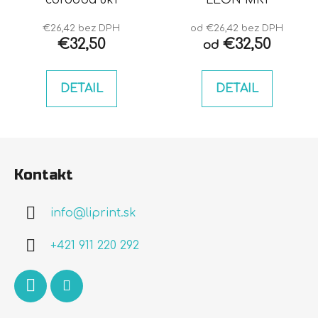
€26,42 bez DPH
od €26,42 bez DPH
€32,50
€32,50
od
DETAIL
DETAIL
Z
á
Kontakt
p
ä
info
@
liprint.sk
t
i
+421 911 220 292
e