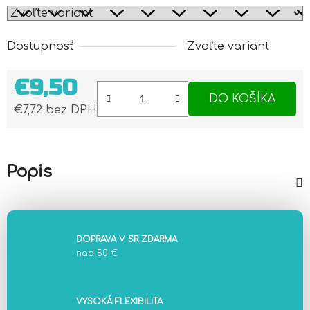
Dostupnosť
Zvoľte variant
€9,50
DO KOŠÍKA
€7,72 bez DPH
Jednotková cena:
Popis
DOPRAVA V SR ZDARMA
nad 50 €
VYSOKÁ FLEXIBILITA