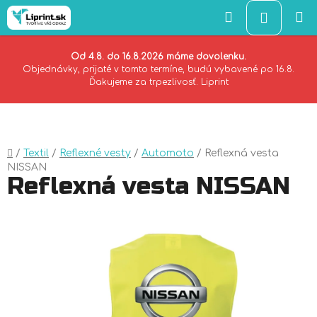
Hľadať
NÁKU
KOŠÍK
Od 4.8. do 16.8.2026 máme dovolenku.
Objednávky, prijaté v tomto termíne, budú vybavené po 16.8.
Ďakujeme za trpezlivosť. Liprint
Prejsť
na
obsah
Domov
/
Textil
/
Reflexné vesty
/
Automoto
/
Reflexná vesta
NISSAN
Reflexná vesta NISSAN