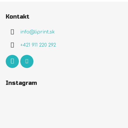
Z
á
Kontakt
p
ä
info
@
liprint.sk
t
i
+421 911 220 292
e
Instagram