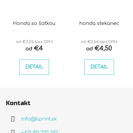
Honda so šatkou
honda stekanec
od €3,25 bez DPH
od €3,66 bez DPH
€4
€4,50
od
od
DETAIL
DETAIL
Z
á
Kontakt
p
ä
info
@
liprint.sk
t
i
+421 911 220 292