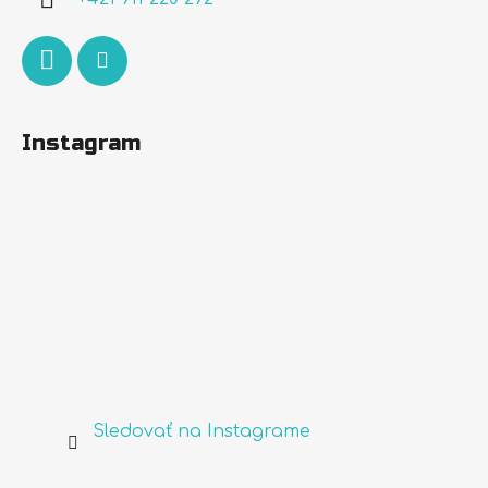
e
Instagram
Sledovať na Instagrame