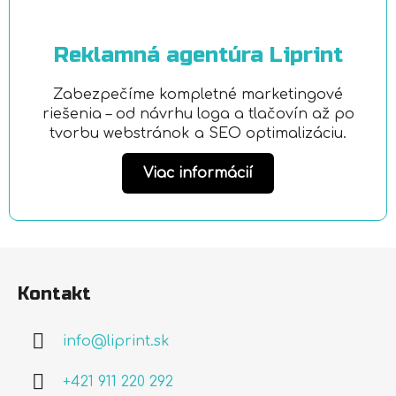
Reklamná agentúra Liprint
Zabezpečíme kompletné marketingové
riešenia – od návrhu loga a tlačovín až po
tvorbu webstránok a SEO optimalizáciu.
Viac informácií
Z
á
Kontakt
p
ä
info
@
liprint.sk
t
i
+421 911 220 292
e