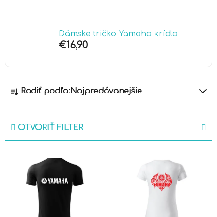
Dámske tričko Yamaha krídla
€16,90
R
Radiť podľa:
Najpredávanejšie
a
d
e
OTVORIŤ FILTER
n
i
V
e
ý
p
p
r
i
o
s
d