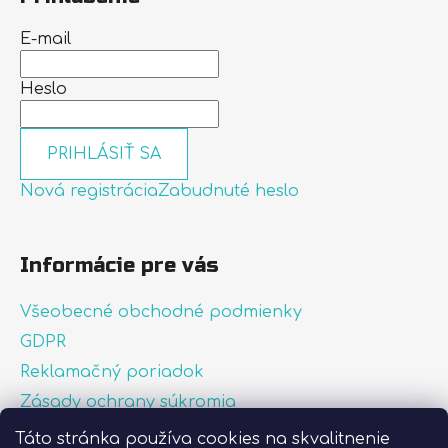
E-mail
Heslo
PRIHLÁSIŤ SA
Nová registrácia
Zabudnuté heslo
Informácie pre vás
Všeobecné obchodné podmienky
GDPR
Reklamačný poriadok
Zásady ochrany súkromia
Zásady používania súborov cookies
Táto stránka používa cookies na skvalitnenie