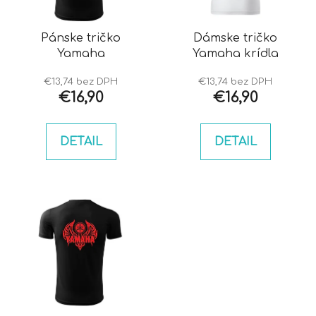
p
u
r
k
o
Pánske tričko
Dámske tričko
t
Yamaha
Yamaha krídla
d
o
u
v
€13,74 bez DPH
€13,74 bez DPH
k
€16,90
€16,90
t
o
DETAIL
DETAIL
v