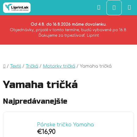
Hľadať
NÁKU
KOŠÍK
Od 4.8. do 16.8.2026 máme dovolenku.
Objednávky, prijaté v tomto termíne, budú vybavené po 16.8.
Ďakujeme za trpezlivosť. Liprint
Prejsť
na
obsah
Domov
/
Textil
/
Tričká
/
Motorky tričká
/
Yamaha tričká
Yamaha tričká
Najpredávanejšie
Pánske tričko Yamaha
€16,90