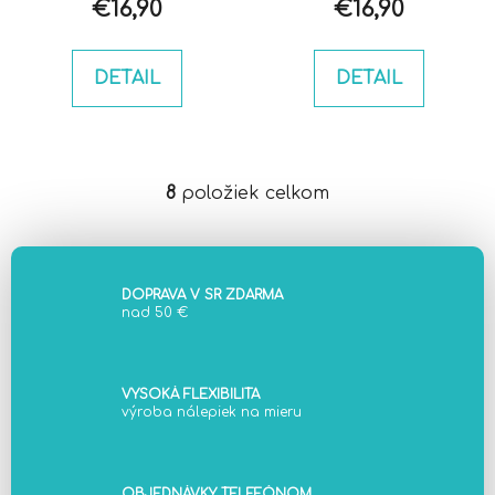
€16,90
€16,90
DETAIL
DETAIL
8
položiek celkom
O
v
l
á
d
DOPRAVA V SR ZDARMA
nad 50 €
a
c
i
e
VYSOKÁ FLEXIBILITA
výroba nálepiek na mieru
p
r
v
OBJEDNÁVKY TELEFÓNOM