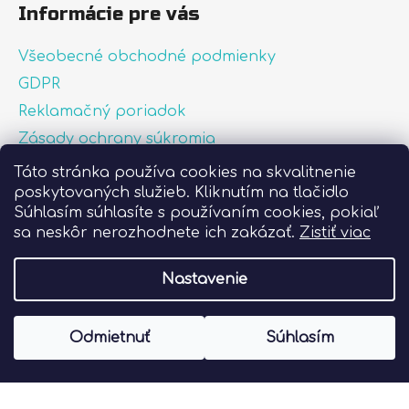
Informácie pre vás
Všeobecné obchodné podmienky
GDPR
Reklamačný poriadok
Zásady ochrany súkromia
Zásady používania súborov cookies
Táto stránka používa cookies na skvalitnenie
poskytovaných služieb. Kliknutím na tlačidlo
O nás
Súhlasím súhlasíte s používaním cookies, pokiaľ
FAQ
sa neskôr nerozhodnete ich zakázať.
Zistiť viac
Postup pri lepení nálepiek
Nastavenie
Vytvoril Shoptet
Odmietnuť
Súhlasím
Copyright 2026
Liprint.sk
. Všetky práva
vyhradené.
Upraviť nastavenie cookies