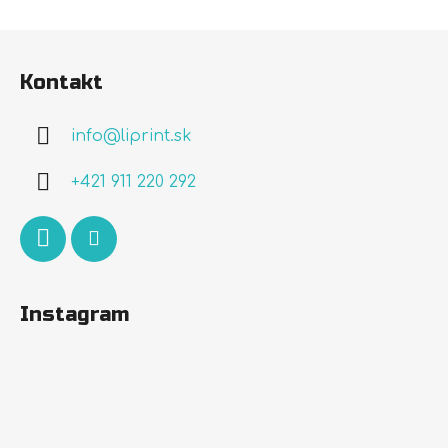
Z
á
Kontakt
p
ä
info
@
liprint.sk
t
i
+421 911 220 292
e
Instagram