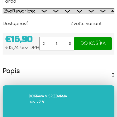
Farba
Dostupnosť
Zvoľte variant
€16,90
DO KOŠÍKA
€13,74 bez DPH
Jednotková cena:
Popis
DOPRAVA V SR ZDARMA
nad 50 €